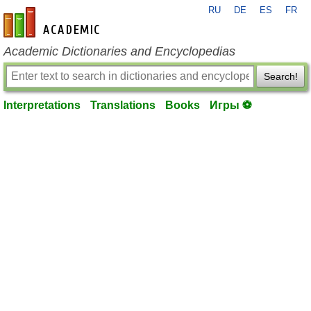
RU
DE
ES
FR
en-academic.com
Academic Dictionaries and Encyclopedias
Search!
Interpretations
Translations
Books
Игры ⚽