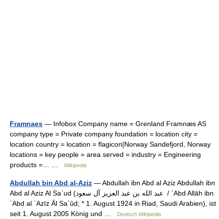
Framnaes
— Infobox Company name = Grenland Framnæs AS
company type = Private company foundation = location city =
location country = location = flagicon|Norway Sandefjord, Norway
locations = key people = area served = industry = Engineering
products =… …
Wikipedia
Abdullah bin Abd al-Aziz
— Abdullah ibn Abd al Aziz Abdullah ibn
Abd al Aziz Al Saʿud (‏عبد الله بن عبد العزيز آل سعود ‎ / ʿAbd Allāh ibn
ʿAbd al ʿAzīz Āl Saʿūd; * 1. August 1924 in Riad, Saudi Arabien), ist
seit 1. August 2005 König und …
Deutsch Wikipedia