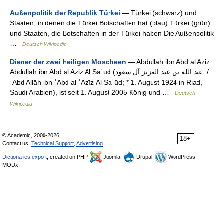
Außenpolitik der Republik Türkei
— Türkei (schwarz) und
Staaten, in denen die Türkei Botschaften hat (blau) Türkei (grün)
und Staaten, die Botschaften in der Türkei haben Die Außenpolitik
…
Deutsch Wikipedia
Diener der zwei heiligen Moscheen
— Abdullah ibn Abd al Aziz
Abdullah ibn Abd al Aziz Al Saʿud (‏عبد الله بن عبد العزيز آل سعود ‎ /
ʿAbd Allāh ibn ʿAbd al ʿAzīz Āl Saʿūd; * 1. August 1924 in Riad,
Saudi Arabien), ist seit 1. August 2005 König und …
Deutsch
Wikipedia
© Academic, 2000-2026
18+
Contact us:
Technical Support
,
Advertising
Dictionaries export
, created on PHP,
Joomla,
Drupal,
WordPress,
MODx.