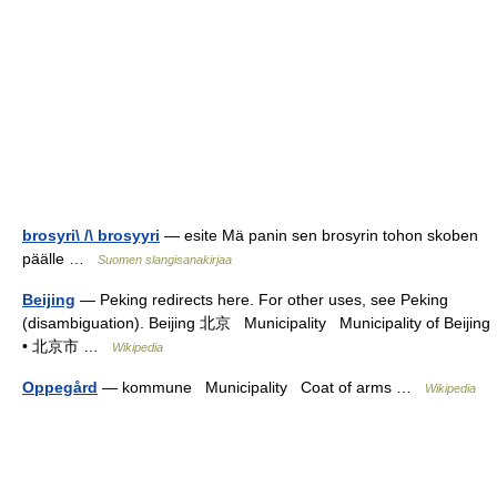
brosyri\ /\ brosyyri
— esite Mä panin sen brosyrin tohon skoben
päälle …
Suomen slangisanakirjaa
Beijing
— Peking redirects here. For other uses, see Peking
(disambiguation). Beijing 北京 Municipality Municipality of Beijing
• 北京市 …
Wikipedia
Oppegård
— kommune Municipality Coat of arms …
Wikipedia