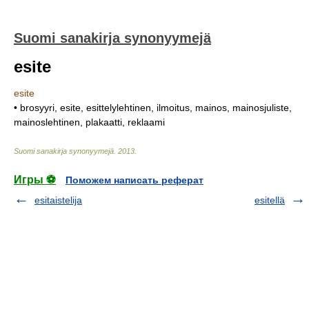
Suomi sanakirja synonyymejä
esite
esite
• brosyyri, esite, esittelylehtinen, ilmoitus, mainos, mainosjuliste,
mainoslehtinen, plakaatti, reklaami
Suomi sanakirja synonyymejä
.
2013
.
Игры ⚽
Поможем написать реферат
esitaistelija
esitellä