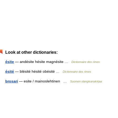
Look at other dictionaries:
ésite
— andésite hésite magnésite …
Dictionnaire des rimes
ésité
— blésité hésité obésité …
Dictionnaire des rimes
brosari
— esite / mainoslehtinen …
Suomen slangisanakirjaa